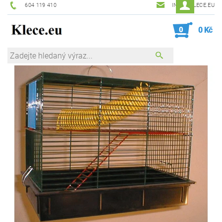
604 119 410
INFO@KLECE.EU
0
0 Kč