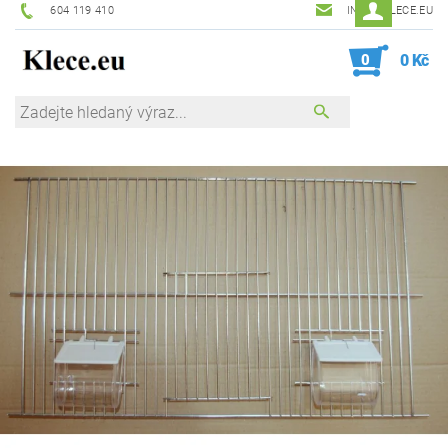
604 119 410
INFO@KLECE.EU
0
0 Kč