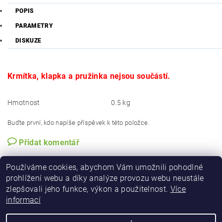
POPIS
PARAMETRY
DISKUZE
Krmítka, klapka a pružinka nejsou součástí.
Hmotnost
0.5 kg
Buďte první, kdo napíše příspěvek k této položce.
Přidat komentář
Používáme cookies, abychom Vám umožnili pohodlné
prohlížení webu a díky analýze provozu webu neustále
zlepšovali jeho funkce, výkon a použitelnost.
Více
informací