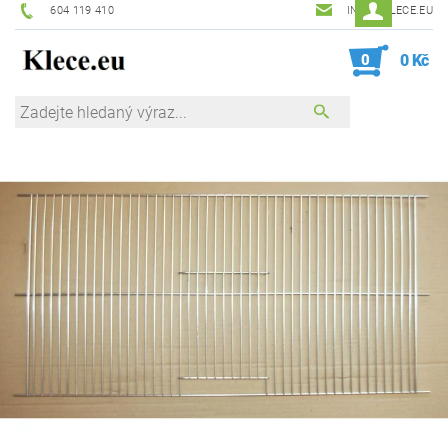
604 119 410
INFO@KLECE.EU
0
0 Kč