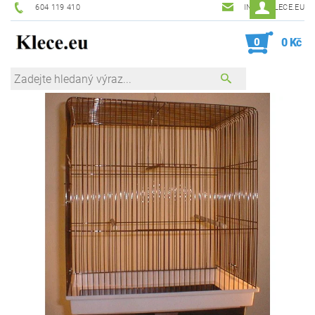
604 119 410
INFO@KLECE.EU
0
0 Kč