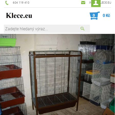
604 119 410
INFO@KLECE.EU
0
0 Kč